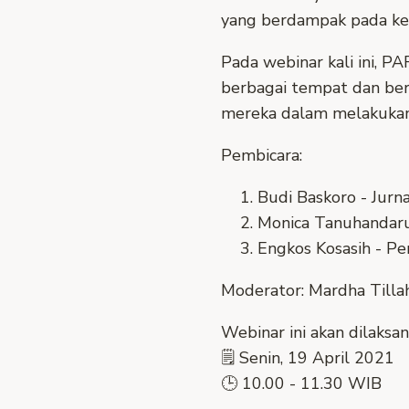
yang berdampak pada kes
Pada webinar kali ini, P
berbagai tempat dan ber
mereka dalam melakukan r
Pembicara:
Budi Baskoro - Jurn
Monica Tanuhandaru 
Engkos Kosasih - P
Moderator: Mardha Tilla
Webinar ini akan dilaksa
🗒️ Senin, 19 April 2021
🕒 10.00 - 11.30 WIB