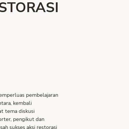
ESTORASI
emperluas pembelajaran
tara, kembali
t tema diskusi
rter, pengikut dan
ah sukses aksi restorasi